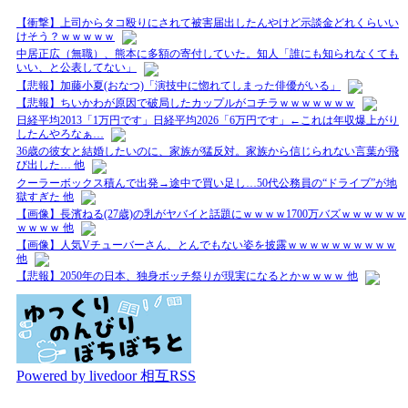
【衝撃】上司からタコ殴りにされて被害届出したんやけど示談金どれくらいい
けそう？ｗｗｗｗｗ
中居正広（無職）、熊本に多額の寄付していた。知人「誰にも知られなくても
いい、と公表してない」
【悲報】加藤小夏(おなつ)「演技中に惚れてしまった俳優がいる」
【悲報】ちいかわが原因で破局したカップルがコチラｗｗｗｗｗｗｗ
日経平均2013「1万円です」日経平均2026「6万円です」←これは年収爆上がり
したんやろなぁ…
36歳の彼女と結婚したいのに、家族が猛反対。家族から信じられない言葉が飛
び出した… 他
クーラーボックス積んで出発→途中で買い足し…50代公務員の“ドライブ”が地
獄すぎた 他
【画像】長濱ねる(27歳)の乳がヤバイと話題にｗｗｗｗ1700万バズｗｗｗｗｗｗ
ｗｗｗｗ 他
【画像】人気Vチューバーさん、とんでもない姿を披露ｗｗｗｗｗｗｗｗｗｗ
他
【悲報】2050年の日本、独身ボッチ祭りが現実になるとかｗｗｗｗ 他
Powered by livedoor 相互RSS