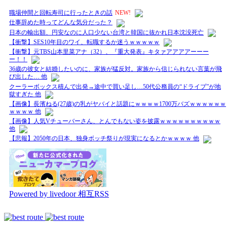
職場仲間と回転寿司に行ったときの話
NEW!
仕事辞めた時ってどんな気分だった？
日本の輸出額、円安なのに人口少ない台湾と韓国に抜かれ日本沈没死亡
【衝撃】SES10年目のワイ、転職するか迷うｗｗｗｗｗ
【衝撃】元TBS山本里菜アナ（32）、『重大発表』キタァアアアアーーー
ー！！
36歳の彼女と結婚したいのに、家族が猛反対。家族から信じられない言葉が飛
び出した… 他
クーラーボックス積んで出発→途中で買い足し…50代公務員の“ドライブ”が地
獄すぎた 他
【画像】長濱ねる(27歳)の乳がヤバイと話題にｗｗｗｗ1700万バズｗｗｗｗｗｗ
ｗｗｗｗ 他
【画像】人気Vチューバーさん、とんでもない姿を披露ｗｗｗｗｗｗｗｗｗｗ
他
【悲報】2050年の日本、独身ボッチ祭りが現実になるとかｗｗｗｗ 他
Powered by livedoor 相互RSS