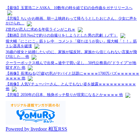
【最強】玉置浩二とASKA、10数年の時を経て幻の合作曲をガチリリースへ
【悲報】ちいかわ映画、朝一上映終わって帰ろうとしたおじさん、少女に声を
かけられ…
Z世代が恋人に求める年収ラインがこれｗ
【動画】DJI Neo2で釣りの自撮りをしようとした男の悲劇（ノ∇`）
堀大輔「にこにこ」筋トレ中 コメント「寝たほうが良い」堀大輔「！！」筋
トレ器具を破壊
36歳の彼女と結婚したいのに、家族が猛反対。家族から信じられない言葉が飛
び出した… 他
クーラーボックス積んで出発→途中で買い足し…50代公務員の“ドライブ”が地
獄すぎた 他
【画像】長濱ねる(27歳)の乳がヤバイと話題にｗｗｗｗ1700万バズｗｗｗｗｗｗ
ｗｗｗｗ 他
【画像】人気Vチューバーさん、とんでもない姿を披露ｗｗｗｗｗｗｗｗｗｗ
他
【悲報】2050年の日本、独身ボッチ祭りが現実になるとかｗｗｗｗ 他
Powered by livedoor 相互RSS