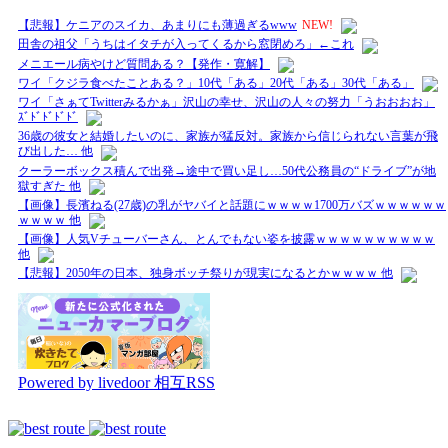
【悲報】ケニアのスイカ、あまりにも薄過ぎるwww
NEW!
田舎の祖父「うちはイタチが入ってくるから窓閉めろ」←これ
メニエール病やけど質問ある？【発作・寛解】
ワイ「クジラ食べたことある？」10代「ある」20代「ある」30代「ある」
ワイ「さぁてTwitterみるかぁ」沢山の幸せ、沢山の人々の努力「うおおおお」
ｽﾞﾄﾞﾄﾞﾄﾞﾄﾞ
36歳の彼女と結婚したいのに、家族が猛反対。家族から信じられない言葉が飛
び出した… 他
クーラーボックス積んで出発→途中で買い足し…50代公務員の“ドライブ”が地
獄すぎた 他
【画像】長濱ねる(27歳)の乳がヤバイと話題にｗｗｗｗ1700万バズｗｗｗｗｗｗ
ｗｗｗｗ 他
【画像】人気Vチューバーさん、とんでもない姿を披露ｗｗｗｗｗｗｗｗｗｗ
他
【悲報】2050年の日本、独身ボッチ祭りが現実になるとかｗｗｗｗ 他
Powered by livedoor 相互RSS