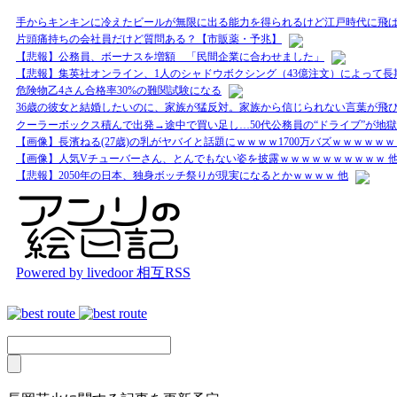
手からキンキンに冷えたビールが無限に出る能力を得られるけど江戸時代に飛
片頭痛持ちの会社員だけど質問ある？【市販薬・予兆】
【悲報】公務員、ボーナスを増額 「民間企業に合わせました」
【悲報】集英社オンライン、1人のシャドウボクシング（43億注文）によって
危険物乙4さん合格率30%の難関試験になる
36歳の彼女と結婚したいのに、家族が猛反対。家族から信じられない言葉が飛び
クーラーボックス積んで出発→途中で買い足し…50代公務員の“ドライブ”が地獄
【画像】長濱ねる(27歳)の乳がヤバイと話題にｗｗｗｗ1700万バズｗｗｗｗｗｗ
【画像】人気Vチューバーさん、とんでもない姿を披露ｗｗｗｗｗｗｗｗｗｗ 
【悲報】2050年の日本、独身ボッチ祭りが現実になるとかｗｗｗｗ 他
Powered by livedoor 相互RSS