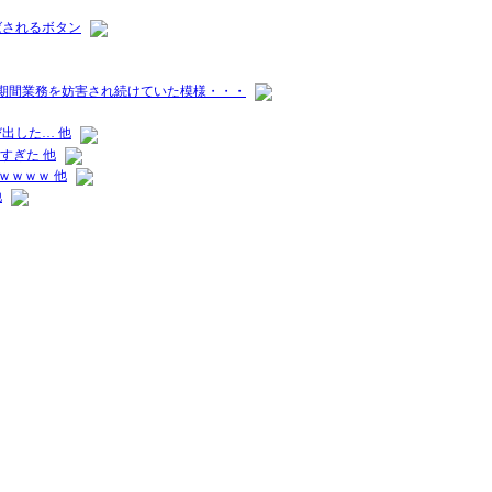
ばされるボタン
長期間業務を妨害され続けていた模様・・・
出した… 他
すぎた 他
ｗｗｗｗ 他
他