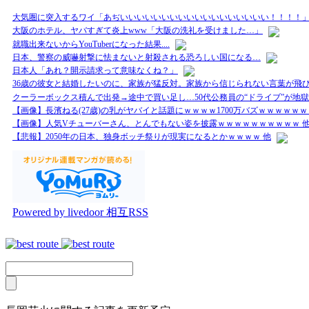
大気圏に突入するワイ「あぢいいいいいいいいいいいいいいいいいい！！！！
大阪のホテル、ヤバすぎて炎上www「大阪の洗礼を受けました…」
就職出来ないからYouTuberになった結果....
日本、警察の威嚇射撃に怯まないと射殺される恐ろしい国になる…
日本人「あれ？開示請求って意味なくね？」
36歳の彼女と結婚したいのに、家族が猛反対。家族から信じられない言葉が飛び
クーラーボックス積んで出発→途中で買い足し…50代公務員の“ドライブ”が地獄
【画像】長濱ねる(27歳)の乳がヤバイと話題にｗｗｗｗ1700万バズｗｗｗｗｗｗ
【画像】人気Vチューバーさん、とんでもない姿を披露ｗｗｗｗｗｗｗｗｗｗ 
【悲報】2050年の日本、独身ボッチ祭りが現実になるとかｗｗｗｗ 他
Powered by livedoor 相互RSS