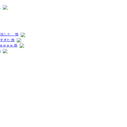
」
出した… 他
すぎた 他
ｗｗｗｗ 他
他