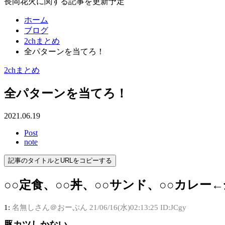
長岡花火に関する記事を更新予定
ホーム
ブログ
2chまとめ
全パターンを当てろ！
2chまとめ
全パターンを当てろ！
2021.06.19
Post
note
記事のタイトルとURLをコピーする
○○定食、○○丼、○○サンド、○○カレー
1:
名無しさん＠おーぷん
21/06/16(水)02:13:25 ID:JCgy
豚カツしかない