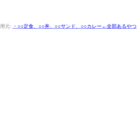
用元:
・○○定食、○○丼、○○サンド、○○カレー←全部あるやつ