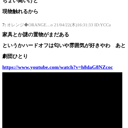
ちょい高いけど
現物触れるから
7:
オレンジ◆ORANGE…o
21/04/22(木)16:31:33 ID:YCCa
家具とか謎の置物がまだある
というかハードオフは匂いや雰囲気が好きやわ あと
劇団ひとり
https://www.youtube.com/watch?v=h8daG8NZcoc