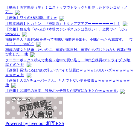
【動画】両方馬鹿（笑）ミニストップでトラックと衝突したドラレコが（ノ
∇`）
【画像】ワイのS&P500、逝くｗ
【熊本地震】ヒカキン、『神対応』キタァアアアアーーーーーーー！！
【悲報】観光客「やっぱり本場のジンギスカンは美味い！」道民ワイ「ぷっ
wwww」
海鮮丼星人「海鮮5種を使って美味い海鮮丼を出せ。不味かったら滅ぼす。」ワ
イ「！！」ｼｭﾊﾞﾊﾞ
36歳の彼女と結婚したいのに、家族が猛反対。家族から信じられない言葉が飛
び出した… 他
クーラーボックス積んで出発→途中で買い足し…50代公務員の“ドライブ”が地
獄すぎた 他
【画像】長濱ねる(27歳)の乳がヤバイと話題にｗｗｗｗ1700万バズｗｗｗｗｗｗ
ｗｗｗｗ 他
【画像】人気Vチューバーさん、とんでもない姿を披露ｗｗｗｗｗｗｗｗｗｗ
他
【悲報】2050年の日本、独身ボッチ祭りが現実になるとかｗｗｗｗ 他
Powered by livedoor 相互RSS