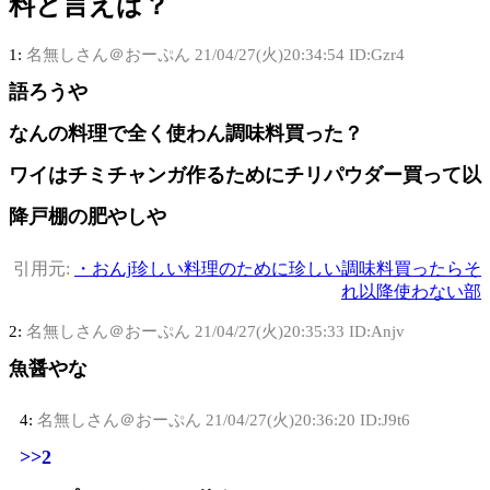
料と言えば？
1:
名無しさん＠おーぷん
21/04/27(火)20:34:54 ID:Gzr4
語ろうや
なんの料理で全く使わん調味料買った？
ワイはチミチャンガ作るためにチリパウダー買って以
降戸棚の肥やしや
引用元:
・おんj珍しい料理のために珍しい調味料買ったらそ
れ以降使わない部
2:
名無しさん＠おーぷん
21/04/27(火)20:35:33 ID:Anjv
魚醤やな
4:
名無しさん＠おーぷん
21/04/27(火)20:36:20 ID:J9t6
>>2