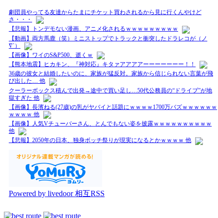
劇団員やってる友達からたまにチケット買わされるから見に行くんやけど
さ・・・
【悲報】トンデモない漫画、アニメ化されるｗｗｗｗｗｗｗｗｗ
【動画】両方馬鹿（笑）ミニストップでトラックと衝突したドラレコが（ノ
∇`）
【画像】ワイのS&P500、逝くｗ
【熊本地震】ヒカキン、『神対応』キタァアアアアーーーーーーー！！
36歳の彼女と結婚したいのに、家族が猛反対。家族から信じられない言葉が飛
び出した… 他
クーラーボックス積んで出発→途中で買い足し…50代公務員の“ドライブ”が地
獄すぎた 他
【画像】長濱ねる(27歳)の乳がヤバイと話題にｗｗｗｗ1700万バズｗｗｗｗｗｗ
ｗｗｗｗ 他
【画像】人気Vチューバーさん、とんでもない姿を披露ｗｗｗｗｗｗｗｗｗｗ
他
【悲報】2050年の日本、独身ボッチ祭りが現実になるとかｗｗｗｗ 他
Powered by livedoor 相互RSS