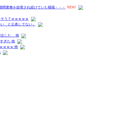
長期間業務を妨害され続けていた模様・・・
NEW!
けそう？ｗｗｗｗｗ
いい、と公表してない」
出した… 他
すぎた 他
ｗｗｗｗ 他
他