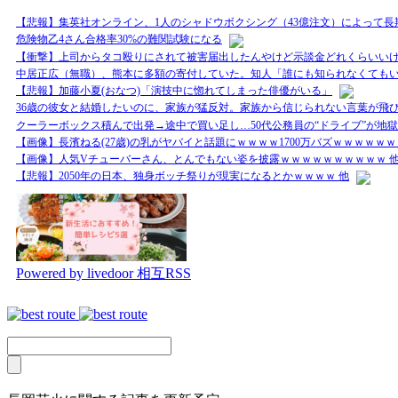
【悲報】集英社オンライン、1人のシャドウボクシング（43億注文）によって
危険物乙4さん合格率30%の難関試験になる
【衝撃】上司からタコ殴りにされて被害届出したんやけど示談金どれくらいい
中居正広（無職）、熊本に多額の寄付していた。知人「誰にも知られなくても
【悲報】加藤小夏(おなつ)「演技中に惚れてしまった俳優がいる」
36歳の彼女と結婚したいのに、家族が猛反対。家族から信じられない言葉が飛び
クーラーボックス積んで出発→途中で買い足し…50代公務員の“ドライブ”が地獄
【画像】長濱ねる(27歳)の乳がヤバイと話題にｗｗｗｗ1700万バズｗｗｗｗｗｗ
【画像】人気Vチューバーさん、とんでもない姿を披露ｗｗｗｗｗｗｗｗｗｗ 
【悲報】2050年の日本、独身ボッチ祭りが現実になるとかｗｗｗｗ 他
Powered by livedoor 相互RSS