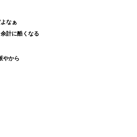
だよなぁ
ら余計に酷くなる
派やから