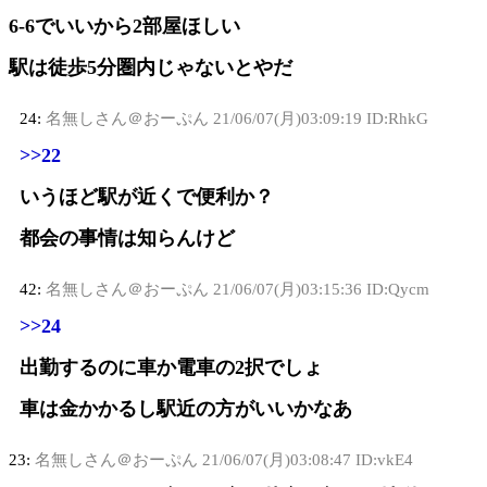
6-6でいいから2部屋ほしい
駅は徒歩5分圏内じゃないとやだ
24:
名無しさん＠おーぷん
21/06/07(月)03:09:19 ID:RhkG
>>22
いうほど駅が近くで便利か？
都会の事情は知らんけど
42:
名無しさん＠おーぷん
21/06/07(月)03:15:36 ID:Qycm
>>24
出勤するのに車か電車の2択でしょ
車は金かかるし駅近の方がいいかなあ
23:
名無しさん＠おーぷん
21/06/07(月)03:08:47 ID:vkE4