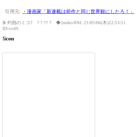
引用元:
・漫画家「新連載は前作と同じ世界観にしたろ！」
3:
灼熱のミコ? ? ? ?? ? ◆2miko/8Nf.
21/05/06(木)22:53:51
ID:xx4S
!icon