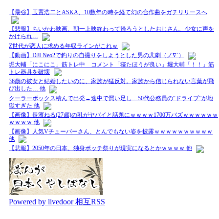
【最強】玉置浩二とASKA、10数年の時を経て幻の合作曲をガチリリースへ
【悲報】ちいかわ映画、朝一上映終わって帰ろうとしたおじさん、少女に声を
かけられ…
Z世代が恋人に求める年収ラインがこれｗ
【動画】DJI Neo2で釣りの自撮りをしようとした男の悲劇（ノ∇`）
堀大輔「にこにこ」筋トレ中 コメント「寝たほうが良い」堀大輔「！！」筋
トレ器具を破壊
36歳の彼女と結婚したいのに、家族が猛反対。家族から信じられない言葉が飛
び出した… 他
クーラーボックス積んで出発→途中で買い足し…50代公務員の“ドライブ”が地
獄すぎた 他
【画像】長濱ねる(27歳)の乳がヤバイと話題にｗｗｗｗ1700万バズｗｗｗｗｗｗ
ｗｗｗｗ 他
【画像】人気Vチューバーさん、とんでもない姿を披露ｗｗｗｗｗｗｗｗｗｗ
他
【悲報】2050年の日本、独身ボッチ祭りが現実になるとかｗｗｗｗ 他
Powered by livedoor 相互RSS