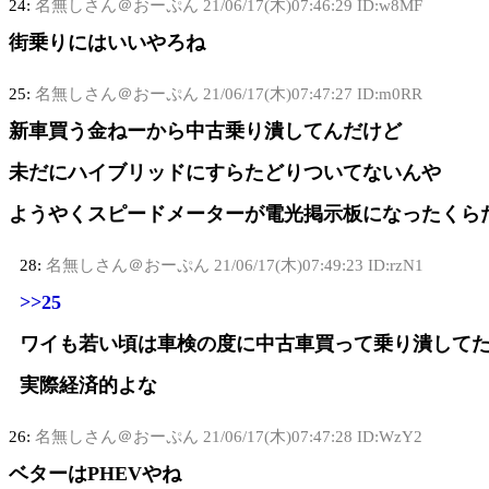
24:
名無しさん＠おーぷん
21/06/17(木)07:46:29 ID:w8MF
街乗りにはいいやろね
25:
名無しさん＠おーぷん
21/06/17(木)07:47:27 ID:m0RR
新車買う金ねーから中古乗り潰してんだけど
未だにハイブリッドにすらたどりついてないんや
ようやくスピードメーターが電光掲示板になったくら
28:
名無しさん＠おーぷん
21/06/17(木)07:49:23 ID:rzN1
>>25
ワイも若い頃は車検の度に中古車買って乗り潰して
実際経済的よな
26:
名無しさん＠おーぷん
21/06/17(木)07:47:28 ID:WzY2
ベターはPHEVやね