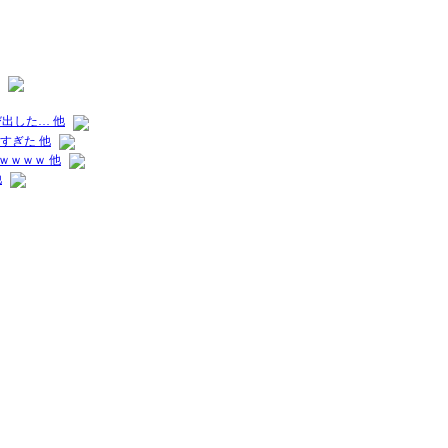
出した… 他
すぎた 他
ｗｗｗｗ 他
他