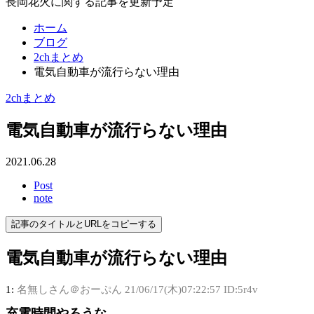
長岡花火に関する記事を更新予定
ホーム
ブログ
2chまとめ
電気自動車が流行らない理由
2chまとめ
電気自動車が流行らない理由
2021.06.28
Post
note
記事のタイトルとURLをコピーする
電気自動車が流行らない理由
1:
名無しさん＠おーぷん
21/06/17(木)07:22:57 ID:5r4v
充電時間やろうな…