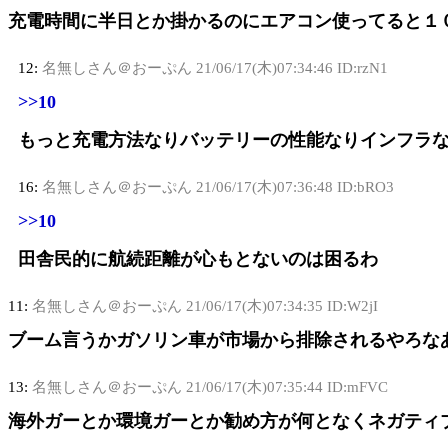
充電時間に半日とか掛かるのにエアコン使ってると１
12:
名無しさん＠おーぷん
21/06/17(木)07:34:46 ID:rzN1
>>10
もっと充電方法なりバッテリーの性能なりインフラ
16:
名無しさん＠おーぷん
21/06/17(木)07:36:48 ID:bRO3
>>10
田舎民的に航続距離が心もとないのは困るわ
11:
名無しさん＠おーぷん
21/06/17(木)07:34:35 ID:W2jI
ブーム言うかガソリン車が市場から排除されるやろな
13:
名無しさん＠おーぷん
21/06/17(木)07:35:44 ID:mFVC
海外ガーとか環境ガーとか勧め方が何となくネガティ