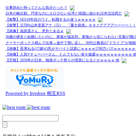
仕事辞めた時ってどんな気分だった？
日本の輸出額、円安なのに人口少ない台湾と韓国に抜かれ日本沈没死亡
【衝撃】SES10年目のワイ、転職するか迷うｗｗｗｗｗ
【衝撃】元TBS山本里菜アナ（32）、『重大発表』キタァアアアアーーーー！！
【画像】福原遥さん、意外とあるｗ
36歳の彼女と結婚したいのに、家族が猛反対。家族から信じられない言葉が飛び
クーラーボックス積んで出発→途中で買い足し…50代公務員の“ドライブ”が地獄
【画像】長濱ねる(27歳)の乳がヤバイと話題にｗｗｗｗ1700万バズｗｗｗｗｗｗ
【画像】人気Vチューバーさん、とんでもない姿を披露ｗｗｗｗｗｗｗｗｗｗ 
【悲報】2050年の日本、独身ボッチ祭りが現実になるとかｗｗｗｗ 他
Powered by livedoor 相互RSS