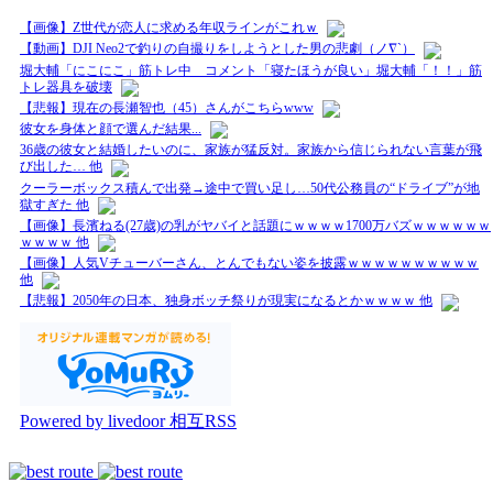
【画像】Z世代が恋人に求める年収ラインがこれｗ
【動画】DJI Neo2で釣りの自撮りをしようとした男の悲劇（ノ∇`）
堀大輔「にこにこ」筋トレ中 コメント「寝たほうが良い」堀大輔「！！」筋
トレ器具を破壊
【悲報】現在の長瀬智也（45）さんがこちらwww
彼女を身体と顔で選んだ結果...
36歳の彼女と結婚したいのに、家族が猛反対。家族から信じられない言葉が飛
び出した… 他
クーラーボックス積んで出発→途中で買い足し…50代公務員の“ドライブ”が地
獄すぎた 他
【画像】長濱ねる(27歳)の乳がヤバイと話題にｗｗｗｗ1700万バズｗｗｗｗｗｗ
ｗｗｗｗ 他
【画像】人気Vチューバーさん、とんでもない姿を披露ｗｗｗｗｗｗｗｗｗｗ
他
【悲報】2050年の日本、独身ボッチ祭りが現実になるとかｗｗｗｗ 他
Powered by livedoor 相互RSS