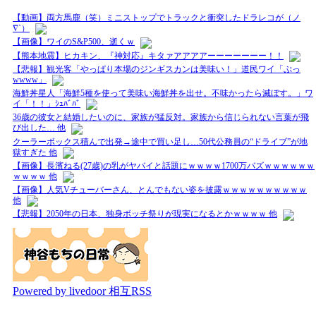
【動画】両方馬鹿（笑）ミニストップでトラックと衝突したドラレコが（ノ
∇`）
【画像】ワイのS&P500、逝くｗ
【熊本地震】ヒカキン、『神対応』キタァアアアアーーーーーーー！！
【悲報】観光客「やっぱり本場のジンギスカンは美味い！」道民ワイ「ぷっ
wwww」
海鮮丼星人「海鮮5種を使って美味い海鮮丼を出せ。不味かったら滅ぼす。」ワ
イ「！！」ｼｭﾊﾞﾊﾞ
36歳の彼女と結婚したいのに、家族が猛反対。家族から信じられない言葉が飛
び出した… 他
クーラーボックス積んで出発→途中で買い足し…50代公務員の“ドライブ”が地
獄すぎた 他
【画像】長濱ねる(27歳)の乳がヤバイと話題にｗｗｗｗ1700万バズｗｗｗｗｗｗ
ｗｗｗｗ 他
【画像】人気Vチューバーさん、とんでもない姿を披露ｗｗｗｗｗｗｗｗｗｗ
他
【悲報】2050年の日本、独身ボッチ祭りが現実になるとかｗｗｗｗ 他
Powered by livedoor 相互RSS