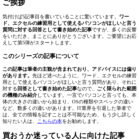
ご挨拶
気付けば5記事目を書いていることに驚いています。
ワー
ド、エクセルの練習用として使えるパソコンがほしいと言う
質問に対する回答として書き始めた記事
ですが、多くの反響
をいただき、まことにありがとうございます。ご要望にお応
えして第5弾がスタートします。
このシリーズの記事について
この記事は筆者の主観が含まれており、アドバイスには偏り
があります。
先ほど述べたように、ワード、エクセルの練習
用として使えるパソコンがほしいと言う質問があり、それに
対する
回答として書き始めた記事
なので、
ごく限られた範囲
の機種のみ紹介
しています。一言でパソコンと言っても、本
体の大きさの違いから始まり、OSの種類やスペックの違い
など、数多くの違いがあります。IT業界を引退した筆者で
は、全ての情報を記すことは不可能なため、もう少し詳しく
知りたい人は、
こちらの本
をお勧めします。
買おうか迷っている人に向けた記事