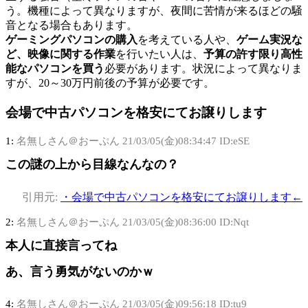
う。機種によって異なりますが、夜間に苦情が来るほどの騒
音となる場合もあります。
ゲーミングパソコンの購入
を考えている人や、
ゲーム実況な
ど、映像に関する作業
を行いたい人は、
予算の許す限り高性
能なパソコンを買う
必要があります。状況によって異なりま
すが、20～30万円前後の予算が必要です。
会場で中古パソコンを格安にてお譲りします
1:
名無しさん＠おーぷん
21/03/05(金)08:34:47 ID:eSE
この謎の上から目線なんなの？
引用元:
・会場で中古パソコンを格安にてお譲りします←
2:
名無しさん＠おーぷん
21/03/05(金)08:36:00 ID:Nqt
本人に直接言ってね
あ、言う勇気がないのかｗ
4:
名無しさん＠おーぷん
21/03/05(金)09:56:18 ID:tu9