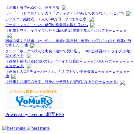
【悲報】海で死ぬやつ、多すぎる
ワイ「…（もぐもぐ）」カス「クチャクチャ鳴らして食うなよ」←こいつ
ディズニー結婚式、80人で540万円…ヤバすぎる😨
ワークマンさん、ついに僧侶の作業着も取り扱いへ
【衝撃】ワイ、イライラしたらChatGPTに説教するようにしてるｗｗｗｗｗ
36歳の彼女と結婚したいのに、家族が猛反対。家族から信じられない言葉が飛
び出した… 他
クーラーボックス積んで出発→途中で買い足し…50代公務員の“ドライブ”が地
獄すぎた 他
【画像】長濱ねる(27歳)の乳がヤバイと話題にｗｗｗｗ1700万バズｗｗｗｗｗｗ
ｗｗｗｗ 他
【画像】人気Vチューバーさん、とんでもない姿を披露ｗｗｗｗｗｗｗｗｗｗ
他
【悲報】2050年の日本、独身ボッチ祭りが現実になるとかｗｗｗｗ 他
Powered by livedoor 相互RSS