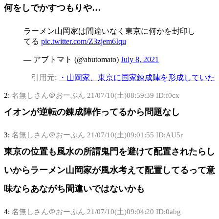
何をしでかすつもりや…
ラーメン山岡家は間違いなく東京に何かを封印し
てる
pic.twitter.com/Z3zjem6Iqu
— アブトマト (@abutomato)
July 8, 2021
引用元:
・山岡家、東京に国家錬成陣を形成していた
2:
名無しさん＠おーぷん
21/07/10(土)08:59:39 ID:f0cx
イオンが逆転の錬成陣作ってるから問題なし
3:
名無しさん＠おーぷん
21/07/10(土)09:01:55 ID:AU5r
東京の位置も風水の所謂鬼門を避けて配置されたらし
いからラーメン山岡家が風水考えて配置してるって意
味ならあながち間違いではないかも
4:
名無しさん＠おーぷん
21/07/10(土)09:04:20 ID:0abg