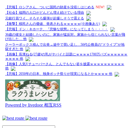
【悲報】ロシアさん、ついに国民の財産を没収しはじめる
NEW!
【社会】福岡の人口がどんどん増え続けている理由
元銀行員ワイ、そろそろ爆弾が起爆しそうで震える
【衝撃】移民さんの価値、発表されるｗｗｗｗｗ(※画像あり)
【悲報】ドン・キホーテ、『悲惨な状態』になってしまう・・・・
36歳の彼女と結婚したいのに、家族が猛反対。家族から信じられない言葉が飛
び出した… 他
クーラーボックス積んで出発→途中で買い足し…50代公務員の“ドライブ”が地
獄すぎた 他
【画像】長濱ねる(27歳)の乳がヤバイと話題にｗｗｗｗ1700万バズｗｗｗｗｗｗ
ｗｗｗｗ 他
【画像】人気Vチューバーさん、とんでもない姿を披露ｗｗｗｗｗｗｗｗｗｗ
他
【悲報】2050年の日本、独身ボッチ祭りが現実になるとかｗｗｗｗ 他
Powered by livedoor 相互RSS