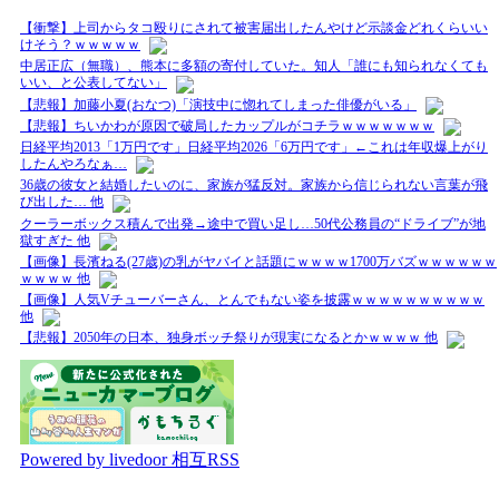
【衝撃】上司からタコ殴りにされて被害届出したんやけど示談金どれくらいい
けそう？ｗｗｗｗｗ
中居正広（無職）、熊本に多額の寄付していた。知人「誰にも知られなくても
いい、と公表してない」
【悲報】加藤小夏(おなつ)「演技中に惚れてしまった俳優がいる」
【悲報】ちいかわが原因で破局したカップルがコチラｗｗｗｗｗｗｗ
日経平均2013「1万円です」日経平均2026「6万円です」←これは年収爆上がり
したんやろなぁ…
36歳の彼女と結婚したいのに、家族が猛反対。家族から信じられない言葉が飛
び出した… 他
クーラーボックス積んで出発→途中で買い足し…50代公務員の“ドライブ”が地
獄すぎた 他
【画像】長濱ねる(27歳)の乳がヤバイと話題にｗｗｗｗ1700万バズｗｗｗｗｗｗ
ｗｗｗｗ 他
【画像】人気Vチューバーさん、とんでもない姿を披露ｗｗｗｗｗｗｗｗｗｗ
他
【悲報】2050年の日本、独身ボッチ祭りが現実になるとかｗｗｗｗ 他
Powered by livedoor 相互RSS