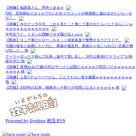
【画像】福原遥さん、意外とあるｗ
X民「昆布締めスタイルでちいかわマスコットを映画館に連れ歩きたいな～せ
や！」
【画像】今のクソガキ共、これを見たこと無くて渡されたらパニクるらしいｗ
ｗｗｗｗｗｗｗｗｗｗｗｗ
中学生ワイ、イオンが理解できず咽び泣くwww
【動画】ロシア軍のドローンをネット発射装置で撃墜するウクライナ。
36歳の彼女と結婚したいのに、家族が猛反対。家族から信じられない言葉が飛
び出した… 他
クーラーボックス積んで出発→途中で買い足し…50代公務員の“ドライブ”が地
獄すぎた 他
【画像】長濱ねる(27歳)の乳がヤバイと話題にｗｗｗｗ1700万バズｗｗｗｗｗｗ
ｗｗｗｗ 他
【画像】人気Vチューバーさん、とんでもない姿を披露ｗｗｗｗｗｗｗｗｗｗ
他
【悲報】2050年の日本、独身ボッチ祭りが現実になるとかｗｗｗｗ 他
Powered by livedoor 相互RSS