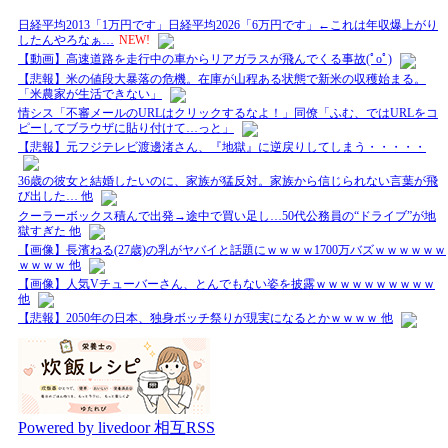
日経平均2013「1万円です」日経平均2026「6万円です」←これは年収爆上がり
したんやろなぁ…
NEW!
【動画】高速道路を走行中の車からリアガラスが飛んでくる事故(ﾟoﾟ)
【悲報】米の値段大暴落の危機。在庫が山程ある状態で新米の収穫始まる。
「米農家が生活できない」
情シス「不審メールのURLはクリックするなよ！」同僚「ふむ、ではURLをコ
ピーしてブラウザに貼り付けて…っと」
【悲報】元フジテレビ渡邊渚さん、『地獄』に逆戻りしてしまう・・・・・
36歳の彼女と結婚したいのに、家族が猛反対。家族から信じられない言葉が飛
び出した… 他
クーラーボックス積んで出発→途中で買い足し…50代公務員の“ドライブ”が地
獄すぎた 他
【画像】長濱ねる(27歳)の乳がヤバイと話題にｗｗｗｗ1700万バズｗｗｗｗｗｗ
ｗｗｗｗ 他
【画像】人気Vチューバーさん、とんでもない姿を披露ｗｗｗｗｗｗｗｗｗｗ
他
【悲報】2050年の日本、独身ボッチ祭りが現実になるとかｗｗｗｗ 他
Powered by livedoor 相互RSS