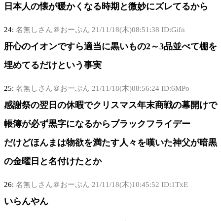
日本人の懐が暖かくなる時期と微妙にズレてるから
24:
名無しさん＠おーぷん
21/11/18(木)08:51:38 ID:Gifn
肝心のイオンですら適当に黒いもの2～3品並べて棚を
埋めてるだけという事実
25:
名無しさん＠おーぷん
21/11/18(木)08:56:24 ID:6MPo
感謝祭の翌日の休暇でクリスマス年末商戦の幕開けで
帳簿が必ず黒字になるからブラックフライデー
だけどほんまは物欲を満たす人々を嘆いた神父が暗黒
の金曜日と名付けたとか
26:
名無しさん＠おーぷん
21/11/18(木)10:45:52 ID:1TxE
いらんやん