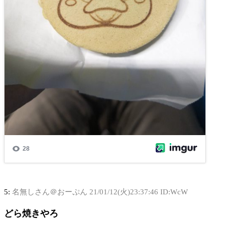
5:
名無しさん＠おーぷん
21/01/12(火)23:37:46 ID:WcW
どら焼きやろ