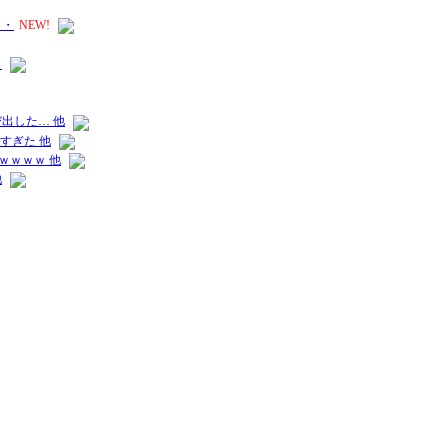
・・
NEW!
）
出した… 他
すぎた 他
ｗｗｗｗ 他
他