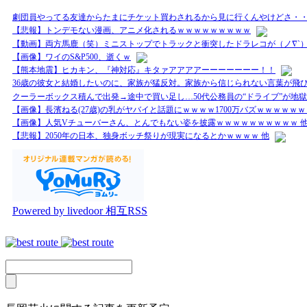
劇団員やってる友達からたまにチケット買わされるから見に行くんやけどさ・
【悲報】トンデモない漫画、アニメ化されるｗｗｗｗｗｗｗｗｗ
【動画】両方馬鹿（笑）ミニストップでトラックと衝突したドラレコが（ノ∇`
【画像】ワイのS&P500、逝くｗ
【熊本地震】ヒカキン、『神対応』キタァアアアアーーーーーーー！！
36歳の彼女と結婚したいのに、家族が猛反対。家族から信じられない言葉が飛び
クーラーボックス積んで出発→途中で買い足し…50代公務員の“ドライブ”が地獄
【画像】長濱ねる(27歳)の乳がヤバイと話題にｗｗｗｗ1700万バズｗｗｗｗｗｗ
【画像】人気Vチューバーさん、とんでもない姿を披露ｗｗｗｗｗｗｗｗｗｗ 
【悲報】2050年の日本、独身ボッチ祭りが現実になるとかｗｗｗｗ 他
Powered by livedoor 相互RSS