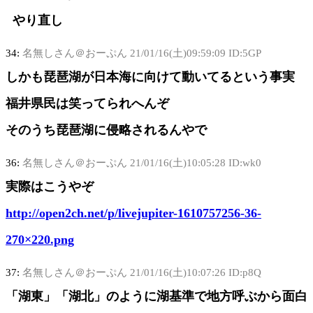
やり直し
34:
名無しさん＠おーぷん
21/01/16(土)09:59:09 ID:5GP
しかも琵琶湖が日本海に向けて動いてるという事実
福井県民は笑ってられへんぞ
そのうち琵琶湖に侵略されるんやで
36:
名無しさん＠おーぷん
21/01/16(土)10:05:28 ID:wk0
実際はこうやぞ
http://open2ch.net/p/livejupiter-1610757256-36-
270×220.png
37:
名無しさん＠おーぷん
21/01/16(土)10:07:26 ID:p8Q
「湖東」「湖北」のように湖基準で地方呼ぶから面白