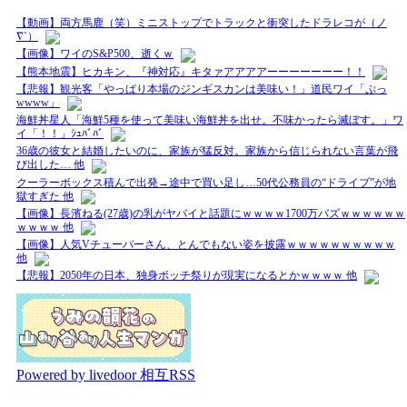
【動画】両方馬鹿（笑）ミニストップでトラックと衝突したドラレコが（ノ
∇`）
【画像】ワイのS&P500、逝くｗ
【熊本地震】ヒカキン、『神対応』キタァアアアアーーーーーーー！！
【悲報】観光客「やっぱり本場のジンギスカンは美味い！」道民ワイ「ぷっ
wwww」
海鮮丼星人「海鮮5種を使って美味い海鮮丼を出せ。不味かったら滅ぼす。」ワ
イ「！！」ｼｭﾊﾞﾊﾞ
36歳の彼女と結婚したいのに、家族が猛反対。家族から信じられない言葉が飛
び出した… 他
クーラーボックス積んで出発→途中で買い足し…50代公務員の“ドライブ”が地
獄すぎた 他
【画像】長濱ねる(27歳)の乳がヤバイと話題にｗｗｗｗ1700万バズｗｗｗｗｗｗ
ｗｗｗｗ 他
【画像】人気Vチューバーさん、とんでもない姿を披露ｗｗｗｗｗｗｗｗｗｗ
他
【悲報】2050年の日本、独身ボッチ祭りが現実になるとかｗｗｗｗ 他
Powered by livedoor 相互RSS