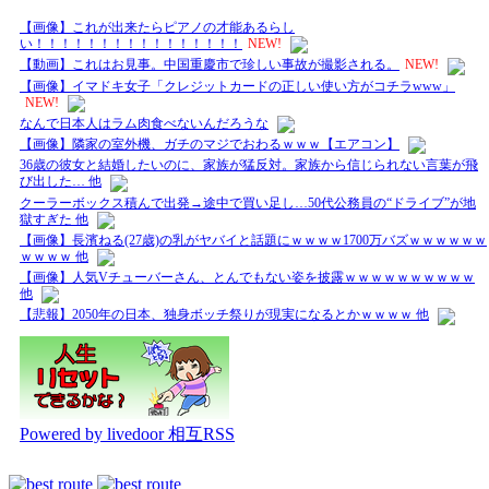
【画像】これが出来たらピアノの才能あるらし
い！！！！！！！！！！！！！！！！
NEW!
【動画】これはお見事。中国重慶市で珍しい事故が撮影される。
NEW!
【画像】イマドキ女子「クレジットカードの正しい使い方がコチラwww」
NEW!
なんで日本人はラム肉食べないんだろうな
【画像】隣家の室外機、ガチのマジでおわるｗｗｗ【エアコン】
36歳の彼女と結婚したいのに、家族が猛反対。家族から信じられない言葉が飛
び出した… 他
クーラーボックス積んで出発→途中で買い足し…50代公務員の“ドライブ”が地
獄すぎた 他
【画像】長濱ねる(27歳)の乳がヤバイと話題にｗｗｗｗ1700万バズｗｗｗｗｗｗ
ｗｗｗｗ 他
【画像】人気Vチューバーさん、とんでもない姿を披露ｗｗｗｗｗｗｗｗｗｗ
他
【悲報】2050年の日本、独身ボッチ祭りが現実になるとかｗｗｗｗ 他
Powered by livedoor 相互RSS