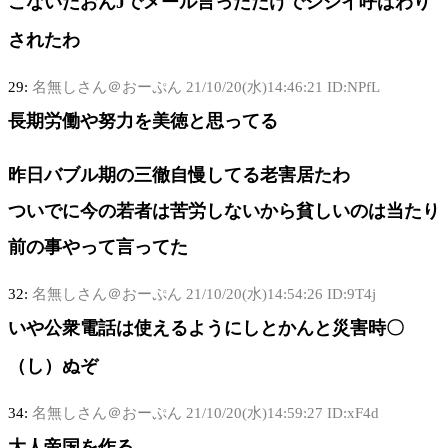
こないだおんJでメール言っただけでジジイ呼ばわり
されたわ
29:
名無しさん＠おーぷん
21/10/20(水)14:46:21 ID:NPfL
長期労働や努力を美徳と思ってる
昨日バブル期の三徹自慢してる老害居たわ
ついでに今の若者は苦労しないから貧しいのは当たり
前の事やって言ってた
32:
名無しさん＠おーぷん
21/10/20(水)14:54:26 ID:9T4j
いや公衆電話は使えるようにしとかんと災害時〇
（し）ぬぞ
34:
名無しさん＠おーぷん
21/10/20(水)14:59:27 ID:xF4d
大人帝国を作る