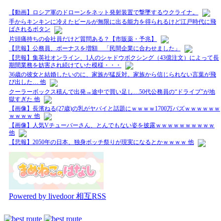
【動画】ロシア軍のドローンをネット発射装置で撃墜するウクライナ。
手からキンキンに冷えたビールが無限に出る能力を得られるけど江戸時代に飛
ばされるボタン
片頭痛持ちの会社員だけど質問ある？【市販薬・予兆】
【悲報】公務員、ボーナスを増額 「民間企業に合わせました」
【悲報】集英社オンライン、1人のシャドウボクシング（43億注文）によって長
期間業務を妨害され続けていた模様・・・
36歳の彼女と結婚したいのに、家族が猛反対。家族から信じられない言葉が飛
び出した… 他
クーラーボックス積んで出発→途中で買い足し…50代公務員の“ドライブ”が地
獄すぎた 他
【画像】長濱ねる(27歳)の乳がヤバイと話題にｗｗｗｗ1700万バズｗｗｗｗｗｗ
ｗｗｗｗ 他
【画像】人気Vチューバーさん、とんでもない姿を披露ｗｗｗｗｗｗｗｗｗｗ
他
【悲報】2050年の日本、独身ボッチ祭りが現実になるとかｗｗｗｗ 他
Powered by livedoor 相互RSS