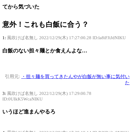
てから気づいた
意外！これも白飯に合う？
1:
風吹けば名無し
2022/12/29(木) 17:27:00.28 ID:la8iFJiJdNIKU
白飯のない担々麺とか食えんよな…
引用元:
・担々麺を買ってきたんやが白飯が無い事に気付い
た
3:
風吹けば名無し
2022/12/29(木) 17:29:00.78
ID:0UIkK5WcaNIKU
いうほど進まんやるろ