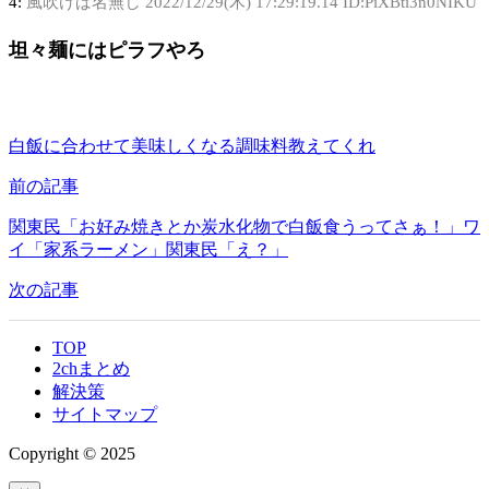
4:
風吹けば名無し
2022/12/29(木) 17:29:19.14 ID:PiXBti3n0NIKU
坦々麺にはピラフやろ
白飯に合わせて美味しくなる調味料教えてくれ
前の記事
関東民「お好み焼きとか炭水化物で白飯食うってさぁ！」ワ
イ「家系ラーメン」関東民「え？」
次の記事
TOP
2chまとめ
解決策
サイトマップ
Copyright © 2025