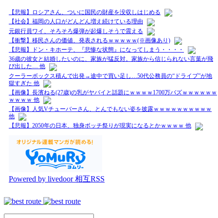
【悲報】ロシアさん、ついに国民の財産を没収しはじめる
【社会】福岡の人口がどんどん増え続けている理由
元銀行員ワイ、そろそろ爆弾が起爆しそうで震える
【衝撃】移民さんの価値、発表されるｗｗｗｗｗ(※画像あり)
【悲報】ドン・キホーテ、『悲惨な状態』になってしまう・・・・
36歳の彼女と結婚したいのに、家族が猛反対。家族から信じられない言葉が飛
び出した… 他
クーラーボックス積んで出発→途中で買い足し…50代公務員の“ドライブ”が地
獄すぎた 他
【画像】長濱ねる(27歳)の乳がヤバイと話題にｗｗｗｗ1700万バズｗｗｗｗｗｗ
ｗｗｗｗ 他
【画像】人気Vチューバーさん、とんでもない姿を披露ｗｗｗｗｗｗｗｗｗｗ
他
【悲報】2050年の日本、独身ボッチ祭りが現実になるとかｗｗｗｗ 他
Powered by livedoor 相互RSS