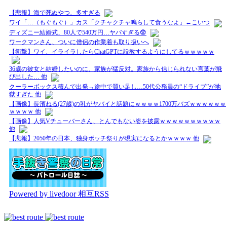
【悲報】海で死ぬやつ、多すぎる
ワイ「…（もぐもぐ）」カス「クチャクチャ鳴らして食うなよ」←こいつ
ディズニー結婚式、80人で540万円…ヤバすぎる😨
ワークマンさん、ついに僧侶の作業着も取り扱いへ
【衝撃】ワイ、イライラしたらChatGPTに説教するようにしてるｗｗｗｗｗ
36歳の彼女と結婚したいのに、家族が猛反対。家族から信じられない言葉が飛
び出した… 他
クーラーボックス積んで出発→途中で買い足し…50代公務員の“ドライブ”が地
獄すぎた 他
【画像】長濱ねる(27歳)の乳がヤバイと話題にｗｗｗｗ1700万バズｗｗｗｗｗｗ
ｗｗｗｗ 他
【画像】人気Vチューバーさん、とんでもない姿を披露ｗｗｗｗｗｗｗｗｗｗ
他
【悲報】2050年の日本、独身ボッチ祭りが現実になるとかｗｗｗｗ 他
Powered by livedoor 相互RSS