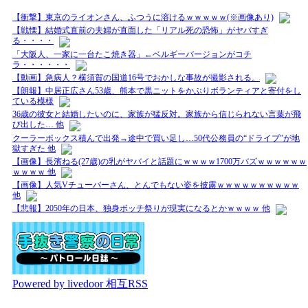
【衝撃】東京のライオンさん、ふつうに溶けるｗｗｗｗｗ(※画像あり)
【戦慄】結婚式直前の夫婦が直面した「リアル死の恐怖」がヤバすぎ
る・・・・
「大阪人、一家に一台たこ焼き器」←ベルギーバージョンがコチ
ラ・・・・・・
【動画】急病人？横須賀の国道16号でおかしな事故が撮影される。
【朗報】中居正広さん53歳、熊本で黒ニットをかぶりボランティアと寄付をし
ている模様
36歳の彼女と結婚したいのに、家族が猛反対。家族から信じられない言葉が飛
び出した… 他
クーラーボックス積んで出発→途中で買い足し…50代公務員の“ドライブ”が地
獄すぎた 他
【画像】長濱ねる(27歳)の乳がヤバイと話題にｗｗｗｗ1700万バズｗｗｗｗｗｗ
ｗｗｗｗ 他
【画像】人気Vチューバーさん、とんでもない姿を披露ｗｗｗｗｗｗｗｗｗｗ
他
【悲報】2050年の日本、独身ボッチ祭りが現実になるとかｗｗｗｗ 他
Powered by livedoor 相互RSS