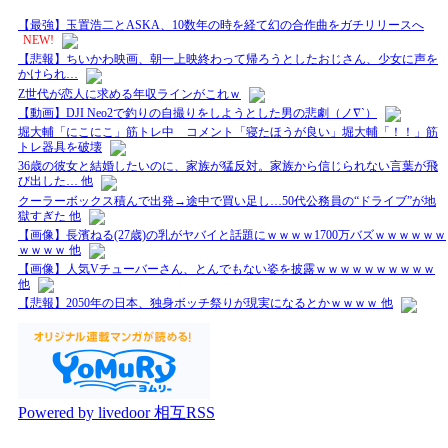
【最強】玉置浩二とASKA、10数年の時を経て幻の合作曲をガチリリースへ
NEW!
【悲報】ちいかわ映画、朝一上映終わって帰ろうとしたおじさん、少女に声を
かけられ…
Z世代が恋人に求める年収ラインがこれｗ
【動画】DJI Neo2で釣りの自撮りをしようとした男の悲劇（ノ∇`）
堀大輔「にこにこ」筋トレ中 コメント「寝たほうが良い」堀大輔「！！」筋
トレ器具を破壊
36歳の彼女と結婚したいのに、家族が猛反対。家族から信じられない言葉が飛
び出した… 他
クーラーボックス積んで出発→途中で買い足し…50代公務員の“ドライブ”が地
獄すぎた 他
【画像】長濱ねる(27歳)の乳がヤバイと話題にｗｗｗｗ1700万バズｗｗｗｗｗｗ
ｗｗｗｗ 他
【画像】人気Vチューバーさん、とんでもない姿を披露ｗｗｗｗｗｗｗｗｗｗ
他
【悲報】2050年の日本、独身ボッチ祭りが現実になるとかｗｗｗｗ 他
Powered by livedoor 相互RSS