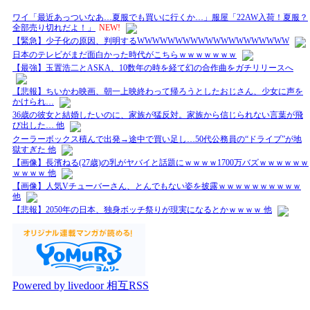
ワイ「最近あっついなあ…夏服でも買いに行くか…」服屋「22AW入荷！夏服？
全部売り切れだよ！」
NEW!
【緊急】少子化の原因、判明するWWWWWWWWWWWWWWWWWWWW
日本のテレビがまだ面白かった時代がこちらｗｗｗｗｗｗｗ
【最強】玉置浩二とASKA、10数年の時を経て幻の合作曲をガチリリースへ
【悲報】ちいかわ映画、朝一上映終わって帰ろうとしたおじさん、少女に声を
かけられ…
36歳の彼女と結婚したいのに、家族が猛反対。家族から信じられない言葉が飛
び出した… 他
クーラーボックス積んで出発→途中で買い足し…50代公務員の“ドライブ”が地
獄すぎた 他
【画像】長濱ねる(27歳)の乳がヤバイと話題にｗｗｗｗ1700万バズｗｗｗｗｗｗ
ｗｗｗｗ 他
【画像】人気Vチューバーさん、とんでもない姿を披露ｗｗｗｗｗｗｗｗｗｗ
他
【悲報】2050年の日本、独身ボッチ祭りが現実になるとかｗｗｗｗ 他
Powered by livedoor 相互RSS