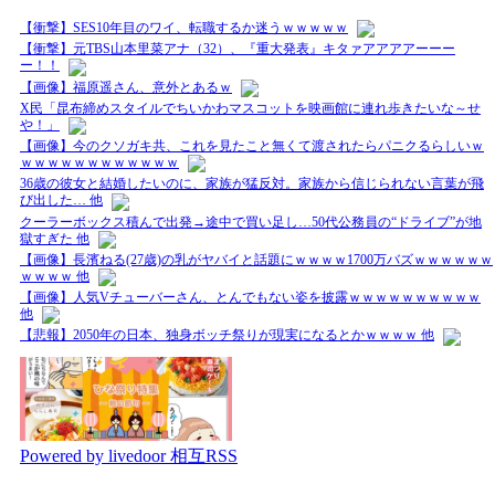
【衝撃】SES10年目のワイ、転職するか迷うｗｗｗｗｗ
【衝撃】元TBS山本里菜アナ（32）、『重大発表』キタァアアアアーーー
ー！！
【画像】福原遥さん、意外とあるｗ
X民「昆布締めスタイルでちいかわマスコットを映画館に連れ歩きたいな～せ
や！」
【画像】今のクソガキ共、これを見たこと無くて渡されたらパニクるらしいｗ
ｗｗｗｗｗｗｗｗｗｗｗｗ
36歳の彼女と結婚したいのに、家族が猛反対。家族から信じられない言葉が飛
び出した… 他
クーラーボックス積んで出発→途中で買い足し…50代公務員の“ドライブ”が地
獄すぎた 他
【画像】長濱ねる(27歳)の乳がヤバイと話題にｗｗｗｗ1700万バズｗｗｗｗｗｗ
ｗｗｗｗ 他
【画像】人気Vチューバーさん、とんでもない姿を披露ｗｗｗｗｗｗｗｗｗｗ
他
【悲報】2050年の日本、独身ボッチ祭りが現実になるとかｗｗｗｗ 他
Powered by livedoor 相互RSS