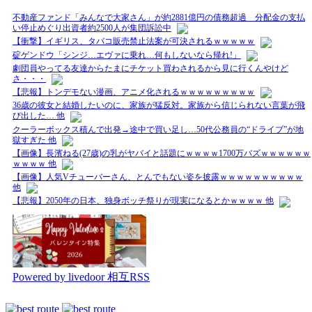
不動産ファンド「みんなで大家さん」が約2881億円の債務超過 分配金の支払
い停止めぐり出資者約2500人が集団訴訟中
【衝撃】イギリス、タバコ販売禁止法案が可決されるｗｗｗｗｗ
碇ゲンドウ「シンジ…エヴァに乗れ…何もしないなら帰れ!」
劇団員やってる友達からたまにチケット買わされるから見に行くんやけど
さ・・・
【悲報】トンデモない漫画、アニメ化されるｗｗｗｗｗｗｗｗｗ
36歳の彼女と結婚したいのに、家族が猛反対。家族から信じられない言葉が飛
び出した… 他
クーラーボックス積んで出発→途中で買い足し…50代公務員の“ドライブ”が地
獄すぎた 他
【画像】長濱ねる(27歳)の乳がヤバイと話題にｗｗｗｗ1700万バズｗｗｗｗｗｗ
ｗｗｗｗ 他
【画像】人気Vチューバーさん、とんでもない姿を披露ｗｗｗｗｗｗｗｗｗｗ
他
【悲報】2050年の日本、独身ボッチ祭りが現実になるとかｗｗｗｗ 他
Powered by livedoor 相互RSS