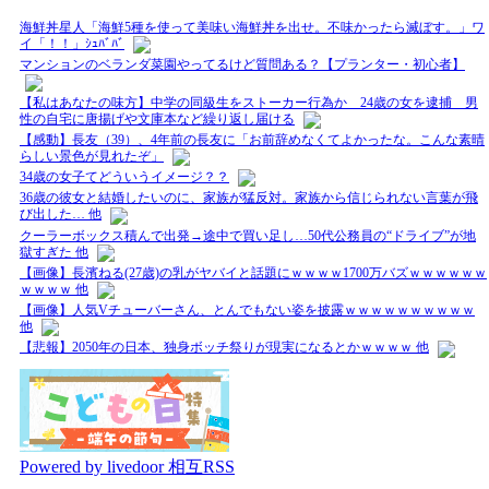
海鮮丼星人「海鮮5種を使って美味い海鮮丼を出せ。不味かったら滅ぼす。」ワ
イ「！！」ｼｭﾊﾞﾊﾞ
マンションのベランダ菜園やってるけど質問ある？【プランター・初心者】
【私はあなたの味方】中学の同級生をストーカー行為か 24歳の女を逮捕 男
性の自宅に唐揚げや文庫本など繰り返し届ける
【感動】長友（39）、4年前の長友に「お前辞めなくてよかったな。こんな素晴
らしい景色が見れたぞ」
34歳の女子てどういうイメージ？？
36歳の彼女と結婚したいのに、家族が猛反対。家族から信じられない言葉が飛
び出した… 他
クーラーボックス積んで出発→途中で買い足し…50代公務員の“ドライブ”が地
獄すぎた 他
【画像】長濱ねる(27歳)の乳がヤバイと話題にｗｗｗｗ1700万バズｗｗｗｗｗｗ
ｗｗｗｗ 他
【画像】人気Vチューバーさん、とんでもない姿を披露ｗｗｗｗｗｗｗｗｗｗ
他
【悲報】2050年の日本、独身ボッチ祭りが現実になるとかｗｗｗｗ 他
Powered by livedoor 相互RSS