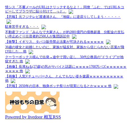
情シス「不審メールのURLはクリックするなよ！」同僚「ふむ、ではURLをコ
ピーしてブラウザに貼り付けて…っと」
【悲報】元フジテレビ渡邊渚さん、『地獄』に逆戻りしてしまう・・・・・
駐車苦手すぎる・・・
不動産ファンド「みんなで大家さん」が約2881億円の債務超過 分配金の支払
い停止めぐり出資者約2500人が集団訴訟中
【衝撃】イギリス、タバコ販売禁止法案が可決されるｗｗｗｗｗ
36歳の彼女と結婚したいのに、家族が猛反対。家族から信じられない言葉が飛
び出した… 他
クーラーボックス積んで出発→途中で買い足し…50代公務員の“ドライブ”が地
獄すぎた 他
【画像】長濱ねる(27歳)の乳がヤバイと話題にｗｗｗｗ1700万バズｗｗｗｗｗｗ
ｗｗｗｗ 他
【画像】人気Vチューバーさん、とんでもない姿を披露ｗｗｗｗｗｗｗｗｗｗ
他
【悲報】2050年の日本、独身ボッチ祭りが現実になるとかｗｗｗｗ 他
Powered by livedoor 相互RSS