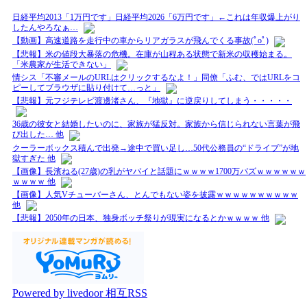
日経平均2013「1万円です」日経平均2026「6万円です」←これは年収爆上がり
したんやろなぁ…
【動画】高速道路を走行中の車からリアガラスが飛んでくる事故(ﾟoﾟ)
【悲報】米の値段大暴落の危機。在庫が山程ある状態で新米の収穫始まる。
「米農家が生活できない」
情シス「不審メールのURLはクリックするなよ！」同僚「ふむ、ではURLをコ
ピーしてブラウザに貼り付けて…っと」
【悲報】元フジテレビ渡邊渚さん、『地獄』に逆戻りしてしまう・・・・・
36歳の彼女と結婚したいのに、家族が猛反対。家族から信じられない言葉が飛
び出した… 他
クーラーボックス積んで出発→途中で買い足し…50代公務員の“ドライブ”が地
獄すぎた 他
【画像】長濱ねる(27歳)の乳がヤバイと話題にｗｗｗｗ1700万バズｗｗｗｗｗｗ
ｗｗｗｗ 他
【画像】人気Vチューバーさん、とんでもない姿を披露ｗｗｗｗｗｗｗｗｗｗ
他
【悲報】2050年の日本、独身ボッチ祭りが現実になるとかｗｗｗｗ 他
Powered by livedoor 相互RSS