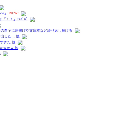
ww」
NEW!
！！」ｼｭﾊﾞﾊﾞ
性の自宅に唐揚げや文庫本など繰り返し届ける
出した… 他
すぎた 他
ｗｗｗｗ 他
他