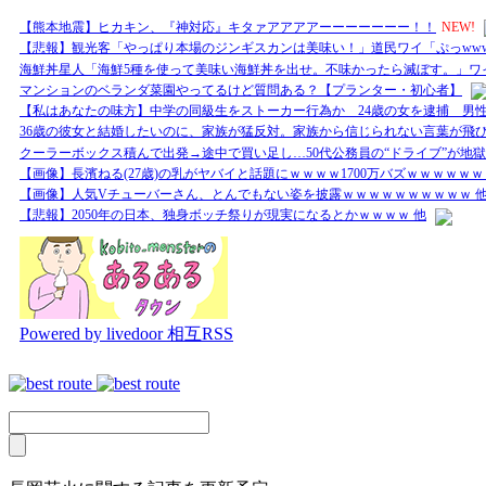
【熊本地震】ヒカキン、『神対応』キタァアアアアーーーーーーー！！
NEW!
【悲報】観光客「やっぱり本場のジンギスカンは美味い！」道民ワイ「ぷっww
海鮮丼星人「海鮮5種を使って美味い海鮮丼を出せ。不味かったら滅ぼす。」ワイ「
マンションのベランダ菜園やってるけど質問ある？【プランター・初心者】
【私はあなたの味方】中学の同級生をストーカー行為か 24歳の女を逮捕 男
36歳の彼女と結婚したいのに、家族が猛反対。家族から信じられない言葉が飛び
クーラーボックス積んで出発→途中で買い足し…50代公務員の“ドライブ”が地獄
【画像】長濱ねる(27歳)の乳がヤバイと話題にｗｗｗｗ1700万バズｗｗｗｗｗｗ
【画像】人気Vチューバーさん、とんでもない姿を披露ｗｗｗｗｗｗｗｗｗｗ 
【悲報】2050年の日本、独身ボッチ祭りが現実になるとかｗｗｗｗ 他
Powered by livedoor 相互RSS