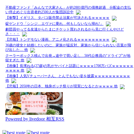
不動産ファンド「みんなで大家さん」が約2881億円の債務超過 分配金の支払
い停止めぐり出資者約2500人が集団訴訟中
【衝撃】イギリス、タバコ販売禁止法案が可決されるｗｗｗｗｗ
碇ゲンドウ「シンジ…エヴァに乗れ…何もしないなら帰れ!」
劇団員やってる友達からたまにチケット買わされるから見に行くんやけど
さ・・・
【悲報】トンデモない漫画、アニメ化されるｗｗｗｗｗｗｗｗｗ
36歳の彼女と結婚したいのに、家族が猛反対。家族から信じられない言葉が飛
び出した… 他
クーラーボックス積んで出発→途中で買い足し…50代公務員の“ドライブ”が地
獄すぎた 他
【画像】長濱ねる(27歳)の乳がヤバイと話題にｗｗｗｗ1700万バズｗｗｗｗｗｗ
ｗｗｗｗ 他
【画像】人気Vチューバーさん、とんでもない姿を披露ｗｗｗｗｗｗｗｗｗｗ
他
【悲報】2050年の日本、独身ボッチ祭りが現実になるとかｗｗｗｗ 他
Powered by livedoor 相互RSS