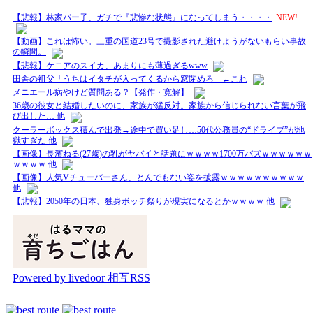
【悲報】林家パー子、ガチで『悲惨な状態』になってしまう・・・・
NEW!
【動画】これは怖い。三重の国道23号で撮影された避けようがないもらい事故
の瞬間。
【悲報】ケニアのスイカ、あまりにも薄過ぎるwww
田舎の祖父「うちはイタチが入ってくるから窓閉めろ」←これ
メニエール病やけど質問ある？【発作・寛解】
36歳の彼女と結婚したいのに、家族が猛反対。家族から信じられない言葉が飛
び出した… 他
クーラーボックス積んで出発→途中で買い足し…50代公務員の“ドライブ”が地
獄すぎた 他
【画像】長濱ねる(27歳)の乳がヤバイと話題にｗｗｗｗ1700万バズｗｗｗｗｗｗ
ｗｗｗｗ 他
【画像】人気Vチューバーさん、とんでもない姿を披露ｗｗｗｗｗｗｗｗｗｗ
他
【悲報】2050年の日本、独身ボッチ祭りが現実になるとかｗｗｗｗ 他
Powered by livedoor 相互RSS