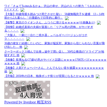
ワイ「さぁてTwitterみるかぁ」沢山の幸せ、沢山の人々の努力「うおおおお」
ｽﾞﾄﾞﾄﾞﾄﾞﾄﾞ
【大阪】80歳母親を踏みつけ死亡させた疑い 58歳無職息子を逮捕 13～14年
前から2人暮らし「介護疲れで日常的に暴行」
【衝撃】東京のライオンさん、ふつうに溶けるｗｗｗｗｗ(※画像あり)
【戦慄】結婚式直前の夫婦が直面した「リアル死の恐怖」がヤバすぎ
る・・・・
「大阪人、一家に一台たこ焼き器」←ベルギーバージョンがコチ
ラ・・・・・・
36歳の彼女と結婚したいのに、家族が猛反対。家族から信じられない言葉が飛
び出した… 他
クーラーボックス積んで出発→途中で買い足し…50代公務員の“ドライブ”が地
獄すぎた 他
【画像】長濱ねる(27歳)の乳がヤバイと話題にｗｗｗｗ1700万バズｗｗｗｗｗｗ
ｗｗｗｗ 他
【画像】人気Vチューバーさん、とんでもない姿を披露ｗｗｗｗｗｗｗｗｗｗ
他
【悲報】2050年の日本、独身ボッチ祭りが現実になるとかｗｗｗｗ 他
Powered by livedoor 相互RSS