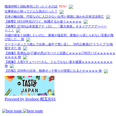
職場仲間と回転寿司に行ったときの話
NEW!
仕事辞めた時ってどんな気分だった？
日本の輸出額、円安なのに人口少ない台湾と韓国に抜かれ日本沈没死亡
【衝撃】SES10年目のワイ、転職するか迷うｗｗｗｗｗ
【衝撃】元TBS山本里菜アナ（32）、『重大発表』キタァアアアアーーー
ー！！
36歳の彼女と結婚したいのに、家族が猛反対。家族から信じられない言葉が飛
び出した… 他
クーラーボックス積んで出発→途中で買い足し…50代公務員の“ドライブ”が地
獄すぎた 他
【画像】長濱ねる(27歳)の乳がヤバイと話題にｗｗｗｗ1700万バズｗｗｗｗｗｗ
ｗｗｗｗ 他
【画像】人気Vチューバーさん、とんでもない姿を披露ｗｗｗｗｗｗｗｗｗｗ
他
【悲報】2050年の日本、独身ボッチ祭りが現実になるとかｗｗｗｗ 他
Powered by livedoor 相互RSS