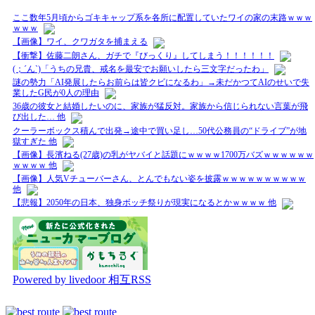
ここ数年5月頃からゴキキャップ系を各所に配置していたワイの家の末路ｗｗｗ
ｗｗｗ
【画像】ワイ、クワガタを捕まえる
【衝撃】佐藤二朗さん、ガチで『びっくり』してしまう！！！！！！
(；´ん`)「うちの兄貴、戒名を最安でお願いしたら三文字だったわ」
謎の勢力「AI発展したらお前らは皆クビになるわ」→未だかつてAIのせいで失
業したG民が0人の理由
36歳の彼女と結婚したいのに、家族が猛反対。家族から信じられない言葉が飛
び出した… 他
クーラーボックス積んで出発→途中で買い足し…50代公務員の“ドライブ”が地
獄すぎた 他
【画像】長濱ねる(27歳)の乳がヤバイと話題にｗｗｗｗ1700万バズｗｗｗｗｗｗ
ｗｗｗｗ 他
【画像】人気Vチューバーさん、とんでもない姿を披露ｗｗｗｗｗｗｗｗｗｗ
他
【悲報】2050年の日本、独身ボッチ祭りが現実になるとかｗｗｗｗ 他
Powered by livedoor 相互RSS