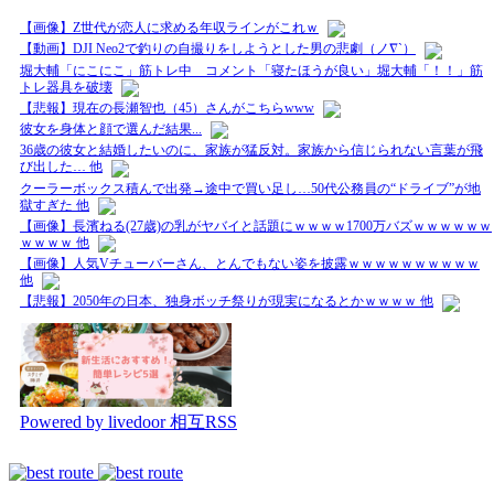
【画像】Z世代が恋人に求める年収ラインがこれｗ
【動画】DJI Neo2で釣りの自撮りをしようとした男の悲劇（ノ∇`）
堀大輔「にこにこ」筋トレ中 コメント「寝たほうが良い」堀大輔「！！」筋
トレ器具を破壊
【悲報】現在の長瀬智也（45）さんがこちらwww
彼女を身体と顔で選んだ結果...
36歳の彼女と結婚したいのに、家族が猛反対。家族から信じられない言葉が飛
び出した… 他
クーラーボックス積んで出発→途中で買い足し…50代公務員の“ドライブ”が地
獄すぎた 他
【画像】長濱ねる(27歳)の乳がヤバイと話題にｗｗｗｗ1700万バズｗｗｗｗｗｗ
ｗｗｗｗ 他
【画像】人気Vチューバーさん、とんでもない姿を披露ｗｗｗｗｗｗｗｗｗｗ
他
【悲報】2050年の日本、独身ボッチ祭りが現実になるとかｗｗｗｗ 他
Powered by livedoor 相互RSS