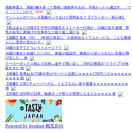
海鮮丼星人「海鮮5種を使って美味い海鮮丼を出せ。不味かったら滅ぼす。」ワ
イ「！！」ｼｭﾊﾞﾊﾞ
NEW!
マンションのベランダ菜園やってるけど質問ある？【プランター・初心者】
【私はあなたの味方】中学の同級生をストーカー行為か 24歳の女を逮捕 男
性の自宅に唐揚げや文庫本など繰り返し届ける
【感動】長友（39）、4年前の長友に「お前辞めなくてよかったな。こんな素晴
らしい景色が見れたぞ」
34歳の女子てどういうイメージ？？
36歳の彼女と結婚したいのに、家族が猛反対。家族から信じられない言葉が飛
び出した… 他
クーラーボックス積んで出発→途中で買い足し…50代公務員の“ドライブ”が地
獄すぎた 他
【画像】長濱ねる(27歳)の乳がヤバイと話題にｗｗｗｗ1700万バズｗｗｗｗｗｗ
ｗｗｗｗ 他
【画像】人気Vチューバーさん、とんでもない姿を披露ｗｗｗｗｗｗｗｗｗｗ
他
【悲報】2050年の日本、独身ボッチ祭りが現実になるとかｗｗｗｗ 他
Powered by livedoor 相互RSS