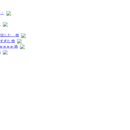
・・
）
出した… 他
すぎた 他
ｗｗｗｗ 他
他