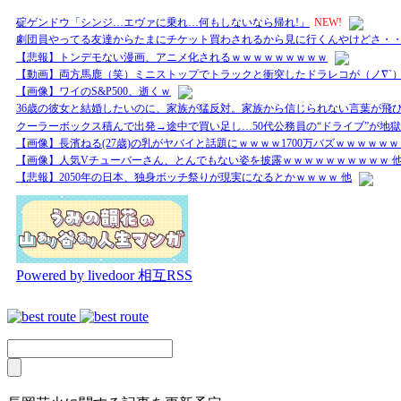
碇ゲンドウ「シンジ…エヴァに乗れ…何もしないなら帰れ!」
NEW!
劇団員やってる友達からたまにチケット買わされるから見に行くんやけどさ・
【悲報】トンデモない漫画、アニメ化されるｗｗｗｗｗｗｗｗｗ
【動画】両方馬鹿（笑）ミニストップでトラックと衝突したドラレコが（ノ∇`
【画像】ワイのS&P500、逝くｗ
36歳の彼女と結婚したいのに、家族が猛反対。家族から信じられない言葉が飛び
クーラーボックス積んで出発→途中で買い足し…50代公務員の“ドライブ”が地獄
【画像】長濱ねる(27歳)の乳がヤバイと話題にｗｗｗｗ1700万バズｗｗｗｗｗｗ
【画像】人気Vチューバーさん、とんでもない姿を披露ｗｗｗｗｗｗｗｗｗｗ 
【悲報】2050年の日本、独身ボッチ祭りが現実になるとかｗｗｗｗ 他
Powered by livedoor 相互RSS