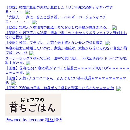
【戦慄】結婚式直前の夫婦が直面した「リアル死の恐怖」がヤバすぎ
る・・・・
「大阪人、一家に一台たこ焼き器」←ベルギーバージョンがコチ
ラ・・・・・・
【動画】急病人？横須賀の国道16号でおかしな事故が撮影される。
【朗報】中居正広さん53歳、熊本で黒ニットをかぶりボランティアと寄付をし
ている模様
【悲報】米卸、ブチギレ お前ら米を買わないせいで84％減益
36歳の彼女と結婚したいのに、家族が猛反対。家族から信じられない言葉が飛
び出した… 他
クーラーボックス積んで出発→途中で買い足し…50代公務員の“ドライブ”が地
獄すぎた 他
【画像】長濱ねる(27歳)の乳がヤバイと話題にｗｗｗｗ1700万バズｗｗｗｗｗｗ
ｗｗｗｗ 他
【画像】人気Vチューバーさん、とんでもない姿を披露ｗｗｗｗｗｗｗｗｗｗ
他
【悲報】2050年の日本、独身ボッチ祭りが現実になるとかｗｗｗｗ 他
Powered by livedoor 相互RSS