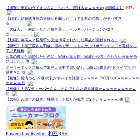
【衝撃】東京のライオンさん、ふつうに溶けるｗｗｗｗｗ(※画像あり)
NEW!
【戦慄】結婚式直前の夫婦が直面した「リアル死の恐怖」がヤバすぎ
る・・・・
「大阪人、一家に一台たこ焼き器」←ベルギーバージョンがコチ
ラ・・・・・・
【動画】急病人？横須賀の国道16号でおかしな事故が撮影される。
【朗報】中居正広さん53歳、熊本で黒ニットをかぶりボランティアと寄付をし
ている模様
36歳の彼女と結婚したいのに、家族が猛反対。家族から信じられない言葉が飛
び出した… 他
クーラーボックス積んで出発→途中で買い足し…50代公務員の“ドライブ”が地
獄すぎた 他
【画像】長濱ねる(27歳)の乳がヤバイと話題にｗｗｗｗ1700万バズｗｗｗｗｗｗ
ｗｗｗｗ 他
【画像】人気Vチューバーさん、とんでもない姿を披露ｗｗｗｗｗｗｗｗｗｗ
他
【悲報】2050年の日本、独身ボッチ祭りが現実になるとかｗｗｗｗ 他
Powered by livedoor 相互RSS