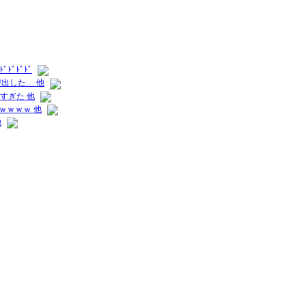
ﾞﾄﾞﾄﾞ
出した… 他
すぎた 他
ｗｗｗｗ 他
他