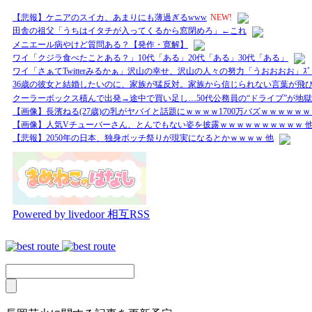
【悲報】ケニアのスイカ、あまりにも薄過ぎるwww
NEW!
田舎の祖父「うちはイタチが入ってくるから窓閉めろ」←これ
メニエール病やけど質問ある？【発作・寛解】
ワイ「クジラ食べたことある？」10代「ある」20代「ある」30代「ある」
ワイ「さぁてTwitterみるかぁ」沢山の幸せ、沢山の人々の努力「うおおおお」ｽﾞﾄﾞﾄ
36歳の彼女と結婚したいのに、家族が猛反対。家族から信じられない言葉が飛び
クーラーボックス積んで出発→途中で買い足し…50代公務員の“ドライブ”が地獄
【画像】長濱ねる(27歳)の乳がヤバイと話題にｗｗｗｗ1700万バズｗｗｗｗｗｗ
【画像】人気Vチューバーさん、とんでもない姿を披露ｗｗｗｗｗｗｗｗｗｗ 
【悲報】2050年の日本、独身ボッチ祭りが現実になるとかｗｗｗｗ 他
Powered by livedoor 相互RSS