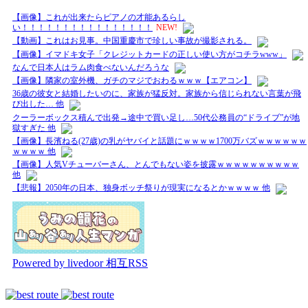
【画像】これが出来たらピアノの才能あるらし
い！！！！！！！！！！！！！！！！
NEW!
【動画】これはお見事。中国重慶市で珍しい事故が撮影される。
【画像】イマドキ女子「クレジットカードの正しい使い方がコチラwww」
なんで日本人はラム肉食べないんだろうな
【画像】隣家の室外機、ガチのマジでおわるｗｗｗ【エアコン】
36歳の彼女と結婚したいのに、家族が猛反対。家族から信じられない言葉が飛
び出した… 他
クーラーボックス積んで出発→途中で買い足し…50代公務員の“ドライブ”が地
獄すぎた 他
【画像】長濱ねる(27歳)の乳がヤバイと話題にｗｗｗｗ1700万バズｗｗｗｗｗｗ
ｗｗｗｗ 他
【画像】人気Vチューバーさん、とんでもない姿を披露ｗｗｗｗｗｗｗｗｗｗ
他
【悲報】2050年の日本、独身ボッチ祭りが現実になるとかｗｗｗｗ 他
Powered by livedoor 相互RSS