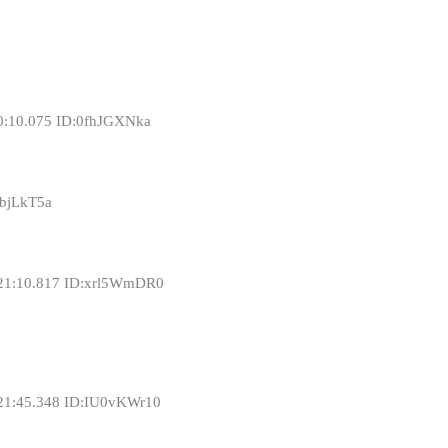
0:10.075 ID:0fhJGXNka
RbjLkT5a
:21:10.817 ID:xrl5WmDR0
21:45.348 ID:IU0vKWr10