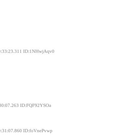
0:33:23.311 ID:1NHwjAqv0
:30:07.263 ID:FQF92YSOa
0:31:07.860 ID:foVnePvwp