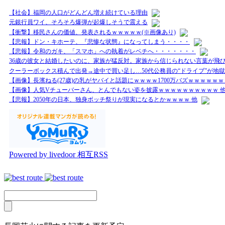
【社会】福岡の人口がどんどん増え続けている理由
元銀行員ワイ、そろそろ爆弾が起爆しそうで震える
【衝撃】移民さんの価値、発表されるｗｗｗｗｗ(※画像あり)
【悲報】ドン・キホーテ、『悲惨な状態』になってしまう・・・・
【悲報】令和のガキ、「スマホ」への執着がレベチへ・・・・・・・
36歳の彼女と結婚したいのに、家族が猛反対。家族から信じられない言葉が飛び
クーラーボックス積んで出発→途中で買い足し…50代公務員の“ドライブ”が地獄
【画像】長濱ねる(27歳)の乳がヤバイと話題にｗｗｗｗ1700万バズｗｗｗｗｗｗ
【画像】人気Vチューバーさん、とんでもない姿を披露ｗｗｗｗｗｗｗｗｗｗ 
【悲報】2050年の日本、独身ボッチ祭りが現実になるとかｗｗｗｗ 他
Powered by livedoor 相互RSS