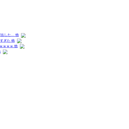
出した… 他
すぎた 他
ｗｗｗｗ 他
他