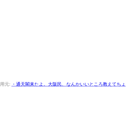
用元:
・通天閣来たよ。大阪民、なんかいいところ教えてちょ