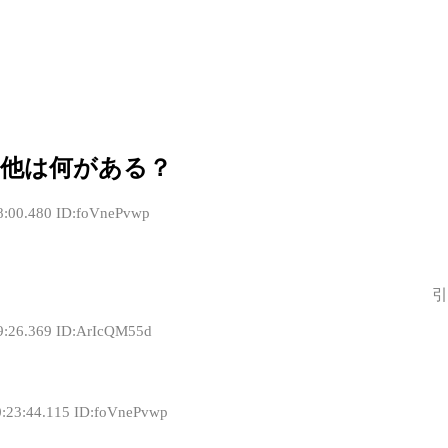
！他は何がある？
8:00.480 ID:foVnePvwp
引
9:26.369 ID:ArIcQM55d
0:23:44.115 ID:foVnePvwp