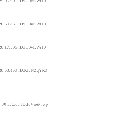
25:05.901 ID:IU0vKWr10
26:59.831 ID:IU0vKWr10
28:17.586 ID:IU0vKWr10
:28:53.150 ID:KfyNZqYR0
0:30:37.361 ID:foVnePvwp