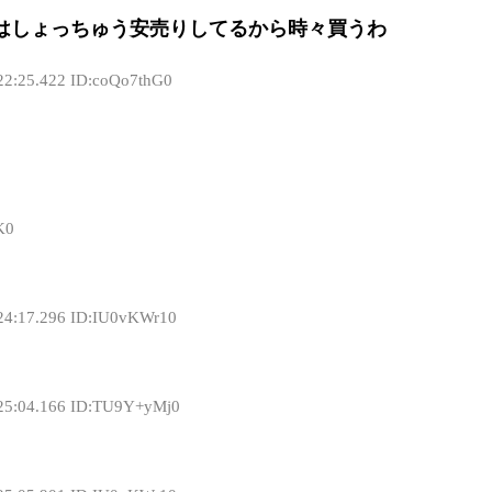
はしょっちゅう安売りしてるから時々買うわ
22:25.422 ID:coQo7thG0
K0
24:17.296 ID:IU0vKWr10
:25:04.166 ID:TU9Y+yMj0