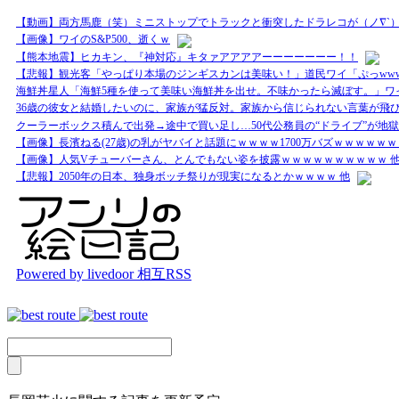
【動画】両方馬鹿（笑）ミニストップでトラックと衝突したドラレコが（ノ∇`
【画像】ワイのS&P500、逝くｗ
【熊本地震】ヒカキン、『神対応』キタァアアアアーーーーーーー！！
【悲報】観光客「やっぱり本場のジンギスカンは美味い！」道民ワイ「ぷっww
海鮮丼星人「海鮮5種を使って美味い海鮮丼を出せ。不味かったら滅ぼす。」ワイ「
36歳の彼女と結婚したいのに、家族が猛反対。家族から信じられない言葉が飛び
クーラーボックス積んで出発→途中で買い足し…50代公務員の“ドライブ”が地獄
【画像】長濱ねる(27歳)の乳がヤバイと話題にｗｗｗｗ1700万バズｗｗｗｗｗｗ
【画像】人気Vチューバーさん、とんでもない姿を披露ｗｗｗｗｗｗｗｗｗｗ 
【悲報】2050年の日本、独身ボッチ祭りが現実になるとかｗｗｗｗ 他
Powered by livedoor 相互RSS