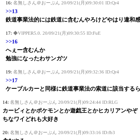
16:
名無しさん＠おーぷん
20/09/21(月)09:30:01 ID:Qr4
>>13
鉄道事業法的には鉄道に含むんやろけどやはり違和感
17:
◆VIPPER5.0.
20/09/21(月)09:30:55 ID:FuE
>>16
へぇー含むんか
勉強になったわサンガツ
19:
名無しさん＠おーぷん
20/09/21(月)09:32:36 ID:Qr4
>>17
ケーブルカーと同様に鉄道事業法の索道に該当する
14:
名無しさん＠おーぷん
20/09/21(月)09:24:44 ID:RLG
カービィとかポケモンとか遊戯王とかヒカリアンやぞ
ちなワイどれも大好き
20:
名無しさん＠おーぷん
20/09/21(月)09:33:16 ID:fb3