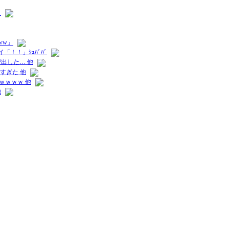
）
ww」
！！」ｼｭﾊﾞﾊﾞ
出した… 他
すぎた 他
ｗｗｗｗ 他
他