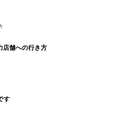
方
力店舗への行き方
です