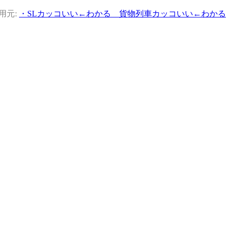
用元:
・SLカッコいい←わかる 貨物列車カッコいい←わかる