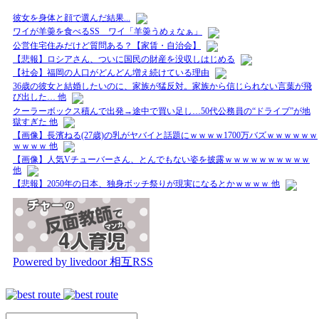
彼女を身体と顔で選んだ結果...
ワイが羊羮を食べるSS ワイ「羊羮うめぇなぁ」
公営住宅住みだけど質問ある？【家賃・自治会】
【悲報】ロシアさん、ついに国民の財産を没収しはじめる
【社会】福岡の人口がどんどん増え続けている理由
36歳の彼女と結婚したいのに、家族が猛反対。家族から信じられない言葉が飛
び出した… 他
クーラーボックス積んで出発→途中で買い足し…50代公務員の“ドライブ”が地
獄すぎた 他
【画像】長濱ねる(27歳)の乳がヤバイと話題にｗｗｗｗ1700万バズｗｗｗｗｗｗ
ｗｗｗｗ 他
【画像】人気Vチューバーさん、とんでもない姿を披露ｗｗｗｗｗｗｗｗｗｗ
他
【悲報】2050年の日本、独身ボッチ祭りが現実になるとかｗｗｗｗ 他
Powered by livedoor 相互RSS