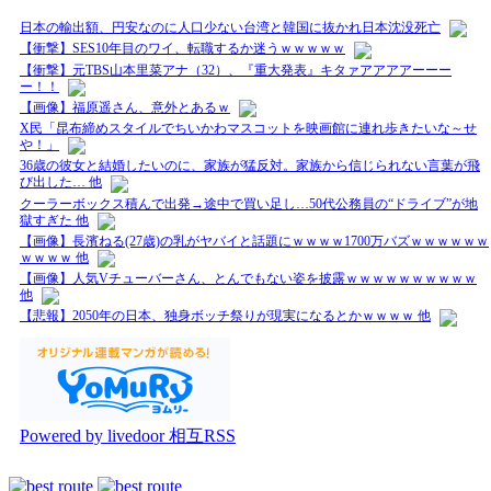
日本の輸出額、円安なのに人口少ない台湾と韓国に抜かれ日本沈没死亡
【衝撃】SES10年目のワイ、転職するか迷うｗｗｗｗｗ
【衝撃】元TBS山本里菜アナ（32）、『重大発表』キタァアアアアーーー
ー！！
【画像】福原遥さん、意外とあるｗ
X民「昆布締めスタイルでちいかわマスコットを映画館に連れ歩きたいな～せ
や！」
36歳の彼女と結婚したいのに、家族が猛反対。家族から信じられない言葉が飛
び出した… 他
クーラーボックス積んで出発→途中で買い足し…50代公務員の“ドライブ”が地
獄すぎた 他
【画像】長濱ねる(27歳)の乳がヤバイと話題にｗｗｗｗ1700万バズｗｗｗｗｗｗ
ｗｗｗｗ 他
【画像】人気Vチューバーさん、とんでもない姿を披露ｗｗｗｗｗｗｗｗｗｗ
他
【悲報】2050年の日本、独身ボッチ祭りが現実になるとかｗｗｗｗ 他
Powered by livedoor 相互RSS